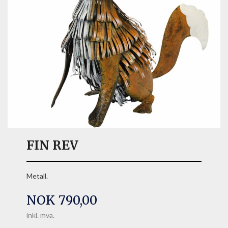
FIN REV
Metall.
Pris
NOK
790,00
inkl. mva.