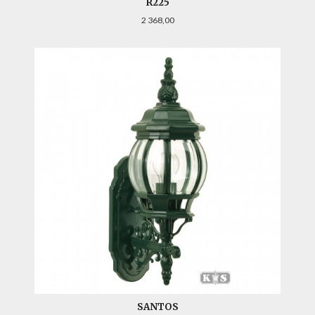
R225
Pris
2 368,00
SANTOS