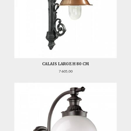
CALAIS LARGE H 80 CM
Pris
7 605,00