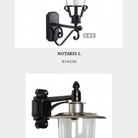
NOTARIS L
Pris
8 543,00