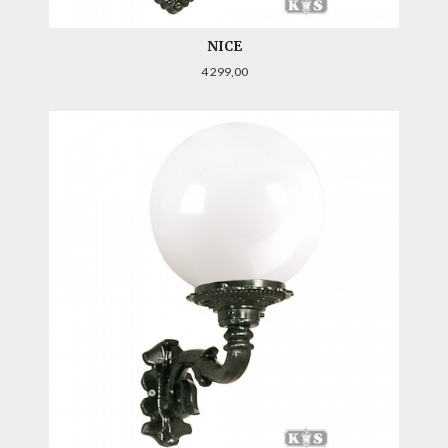
NICE
Pris
4 299,00