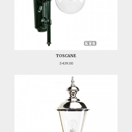
TOSCANE
Pris
3 439,00