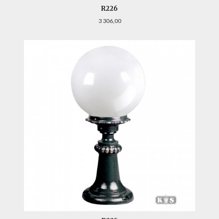
R226
Pris
3 306,00