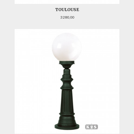
TOULOUSE
Pris
3 280,00