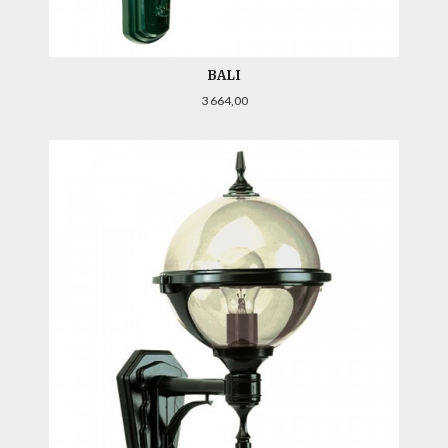
BALI
Pris
3 664,00