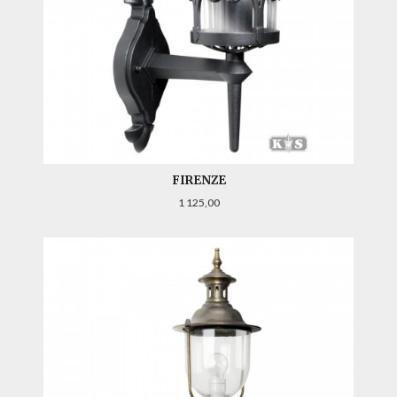
FIRENZE
Pris
1 125,00