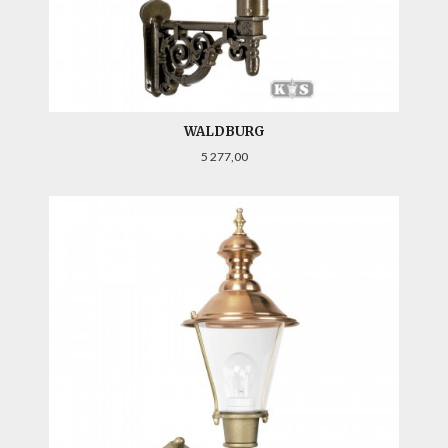
WALDBURG
Pris
5 277,00