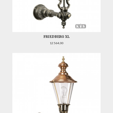
FRIEDBERG XL
Pris
12 564,00