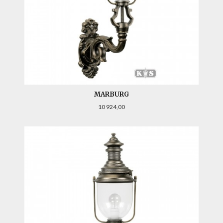
MARBURG
Pris
10 924,00