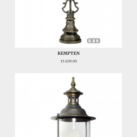
KEMPTEN
Pris
15 209,00