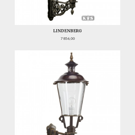
LINDENBERG
Pris
7 856,00