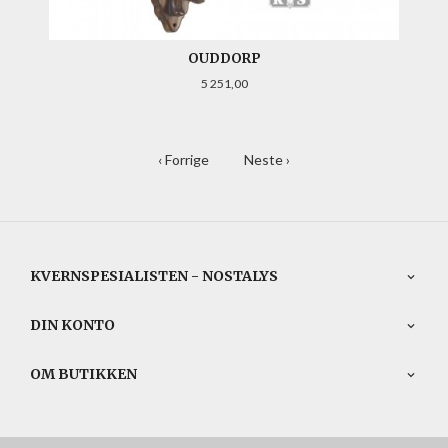
OUDDORP
Pris
5 251,00
‹ Forrige
Neste ›
KVERNSPESIALISTEN - NOSTALYS
DIN KONTO
OM BUTIKKEN