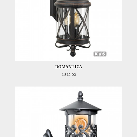
ROMANTICA
Pris
1 812,00