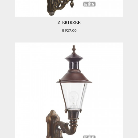
ZIERIKZEE
Pris
8 927,00