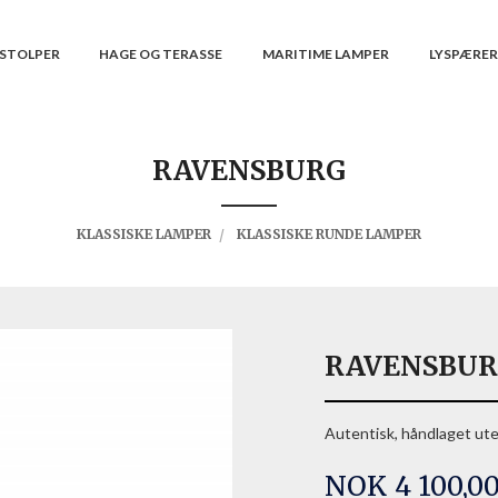
STOLPER
HAGE OG TERASSE
MARITIME LAMPER
LYSPÆRE
RAVENSBURG
KLASSISKE LAMPER
KLASSISKE RUNDE LAMPER
RAVENSBU
Autentisk, håndlaget ute
Pris
NOK
4 100,0