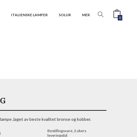
R
ITALIENSKE LAMPER
SOLUR
MER
0
RG
lampe ,laget av beste kvalitet bronse og kobber.
Bestillingsvare, 2 ukers
0
leveringstid