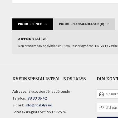
PRODUKTINFO
PRODUKTANMELDELSER (0)
ARTNR 7241 BK
Den er 55cm høy og dybden er 28cm.Passer også for LED lys. Er værbe
KVERNSPESIALISTEN - NOSTALYS
DIN KON
E-
Adresse:
Sluseveien 36, 3825 Lunde
POSTADRESS
Telefon:
98 83 06 42
DITT
E-post:
info@nostalys.no
PASSORD
Foretaksregisteret:
991692576