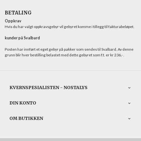
BETALING
Oppkrav
Hvis du har valgt oppkravsgebyr vil gebyret komme i tillegg til fakturabeløpet.
kunder på Svalbard
Posten har innført et eget gebyr på pakker som sendes til Svalbard. Av denne
grunn blir hver bestilling belastet med dette gebyret som f.t. er kr 236,- .
KVERNSPESIALISTEN - NOSTALYS
DIN KONTO
OM BUTIKKEN