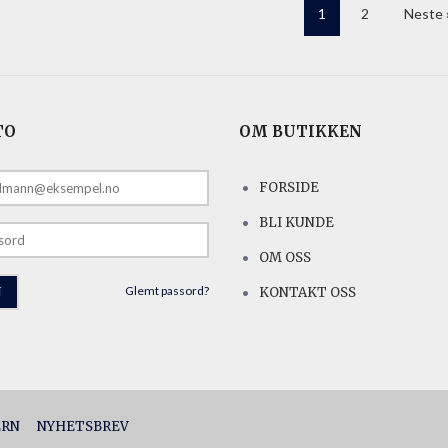
1
2
Neste 
TO
OM BUTIKKEN
FORSIDE
E
BLI KUNDE
OM OSS
Glemt passord?
KONTAKT OSS
ERN
NYHETSBREV