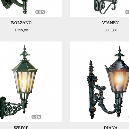
BOLZANO
VIANEN
Pris
Pris
1 139,00
5 083,00
LES MER
LES MER
WEESP
DIANA