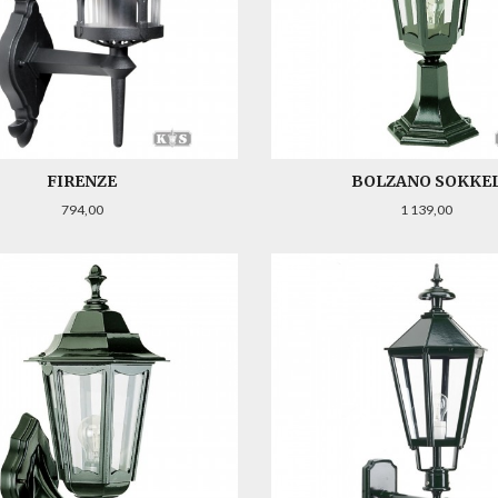
FIRENZE
BOLZANO SOKKE
Pris
Pris
794,00
1 139,00
LES MER
LES MER