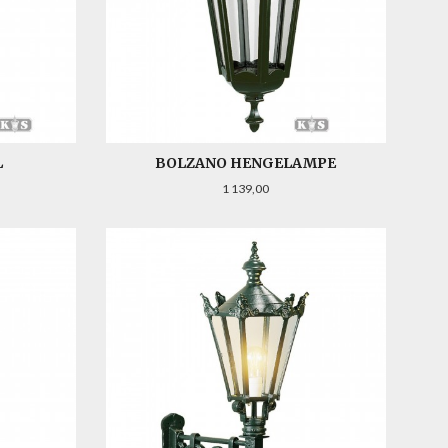
L
BOLZANO HENGELAMPE
Pris
1 139,00
LES MER