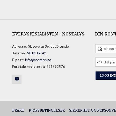
KVERNSPESIALISTEN - NOSTALYS
DIN KON
E-
Adresse:
Sluseveien 36, 3825 Lunde
POSTADRESS
Telefon:
98 83 06 42
DITT
E-post:
info@nostalys.no
PASSORD
Foretaksregisteret:
991692576
FRAKT
KJØPSBETINGELSER
SIKKERHET OG PERSONV