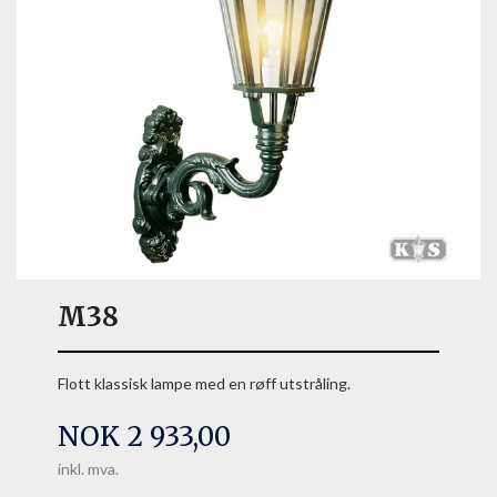
M38
Flott klassisk lampe med en røff utstråling.
Pris
NOK
2 933,00
inkl. mva.