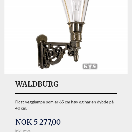
WALDBURG
Flott vegglampe som er 65 cm høy og har en dybde på
40 cm.
Pris
NOK
5 277,00
inkl. mva.