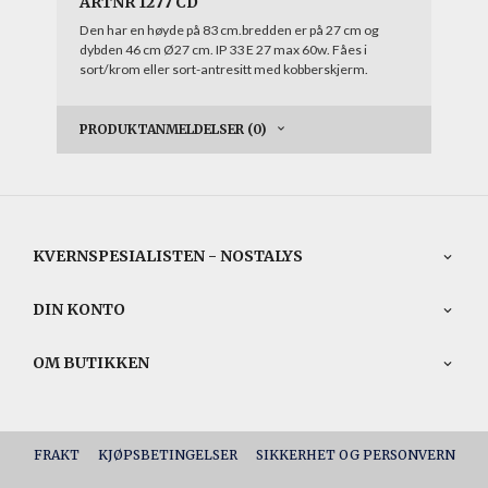
ARTNR 1277 CD
Den har en høyde på 83 cm.bredden er på 27 cm og
dybden 46 cm Ø27 cm. IP 33 E 27 max 60w. Fåes i
sort/krom eller sort-antresitt med kobberskjerm.
PRODUKTANMELDELSER (0)
KVERNSPESIALISTEN - NOSTALYS
DIN KONTO
OM BUTIKKEN
FRAKT
KJØPSBETINGELSER
SIKKERHET OG PERSONVERN