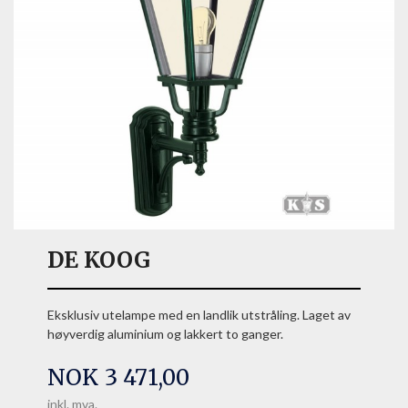
DE KOOG
Eksklusiv utelampe med en landlik utstråling. Laget av
høyverdig aluminium og lakkert to ganger.
Pris
NOK
3 471,00
inkl. mva.