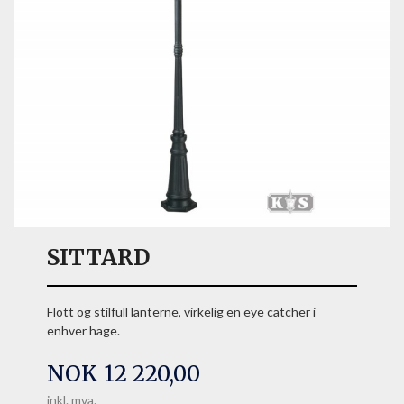
SITTARD
Flott og stilfull lanterne, virkelig en eye catcher i
enhver hage.
Pris
NOK
12 220,00
inkl. mva.