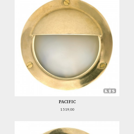
PACIFIC
Pris
1 519,00