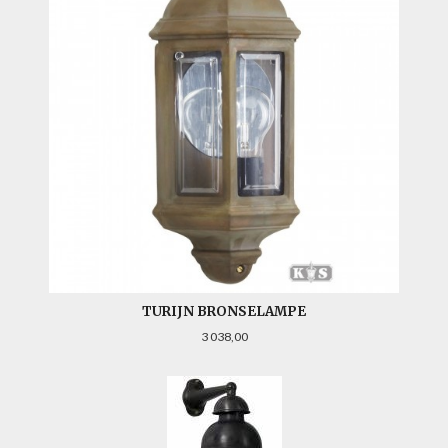
TURIJN BRONSELAMPE
Pris
3 038,00