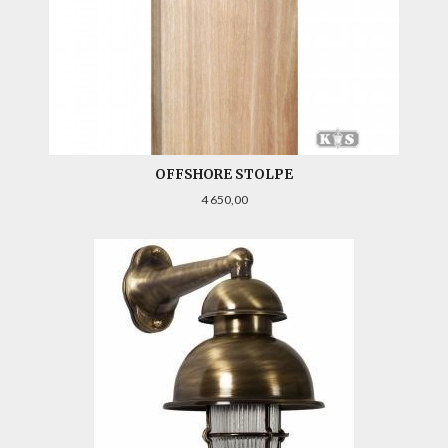
OFFSHORE STOLPE
Pris
4 650,00