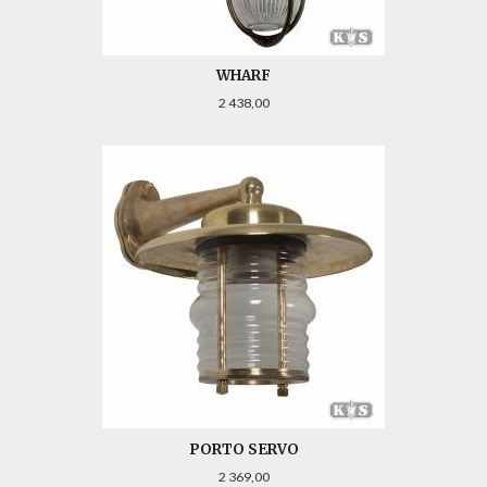
WHARF
Pris
2 438,00
PORTO SERVO
Pris
2 369,00