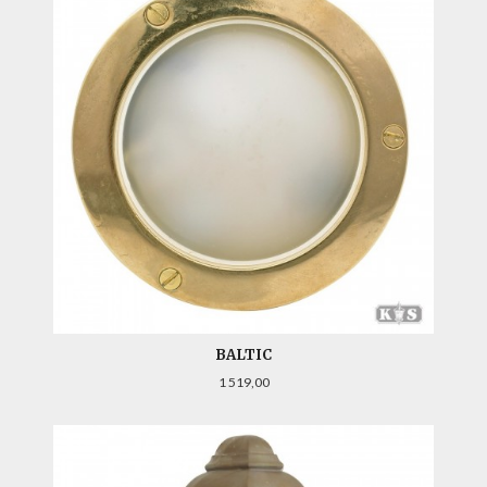
BALTIC
Pris
1 519,00