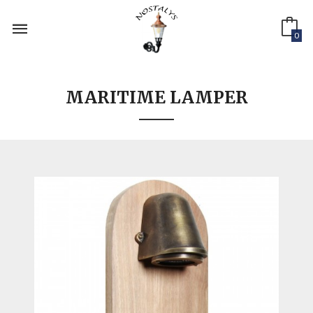
Gå
til
innholdet
0
MARITIME LAMPER