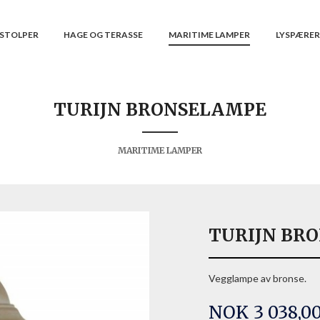
STOLPER
HAGE OG TERASSE
MARITIME LAMPER
LYSPÆRE
TURIJN BRONSELAMPE
MARITIME LAMPER
TURIJN BR
Vegglampe av bronse.
Pris
NOK
3 038,0