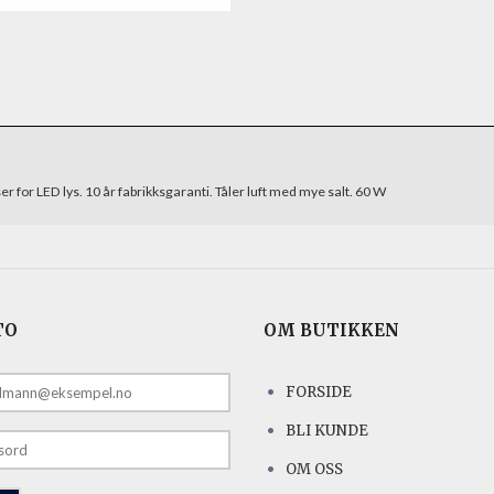
 for LED lys. 10 år fabrikksgaranti. Tåler luft med mye salt. 60 W
TO
OM BUTIKKEN
FORSIDE
E
BLI KUNDE
OM OSS