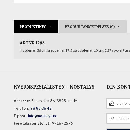
PRODUKTINFO
PRODUKTANMELDELSER (0)
ARTNR 1294
Høyden er 36 cm,bredden er 17,5 og dybden er 10 cm. E 27 sokkel Passer
KVERNSPESIALISTEN - NOSTALYS
DIN KON
E-
Adresse:
Sluseveien 36, 3825 Lunde
POSTADRESS
Telefon:
98 83 06 42
DITT
E-post:
info@nostalys.no
PASSORD
Foretaksregisteret:
991692576