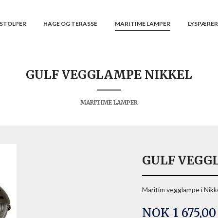
STOLPER
HAGE OG TERASSE
MARITIME LAMPER
LYSPÆRE
GULF VEGGLAMPE NIKKEL
MARITIME LAMPER
GULF VEGG
Maritim vegglampe i Nikk
Pris
NOK
1 675,00