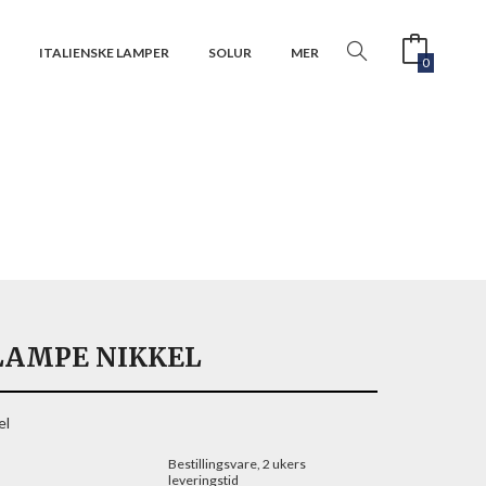
R
ITALIENSKE LAMPER
SOLUR
MER
0
LAMPE NIKKEL
el
Bestillingsvare, 2 ukers
leveringstid