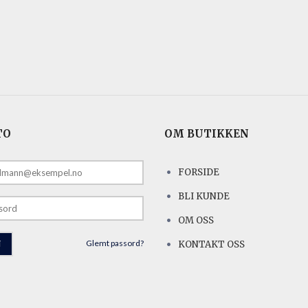
TO
OM BUTIKKEN
FORSIDE
E
BLI KUNDE
OM OSS
Glemt passord?
KONTAKT OSS