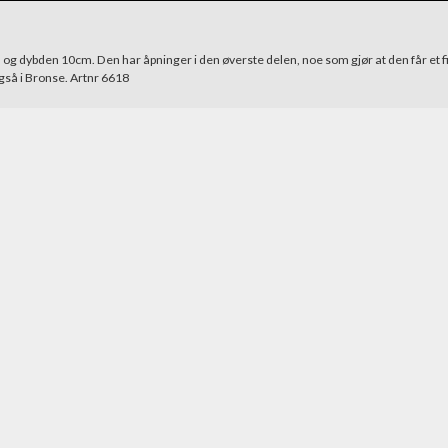
g dybden 10cm. Den har åpninger i den øverste delen, noe som gjør at den får et f
også i Bronse. Artnr 6618