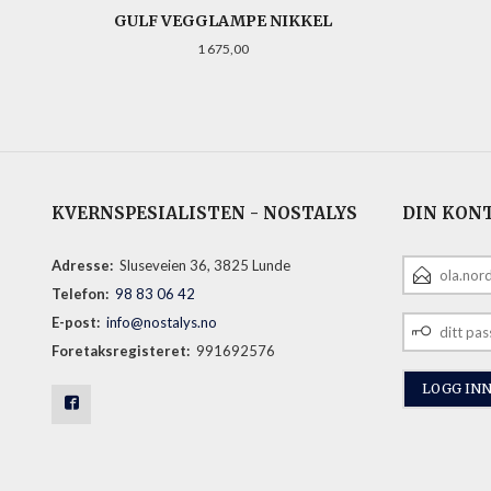
GULF VEGGLAMPE NIKKEL
Pris
1 675,00
KJØP
KVERNSPESIALISTEN - NOSTALYS
DIN KON
E-
Adresse:
Sluseveien 36, 3825 Lunde
POSTADRESS
Telefon:
98 83 06 42
DITT
E-post:
info@nostalys.no
PASSORD
Foretaksregisteret:
991692576