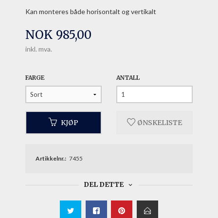
Kan monteres både horisontalt og vertikalt
Pris
NOK
985,00
inkl. mva.
FARGE
ANTALL
KJØP
ØNSKELISTE
Artikkelnr.:
7455
DEL DETTE