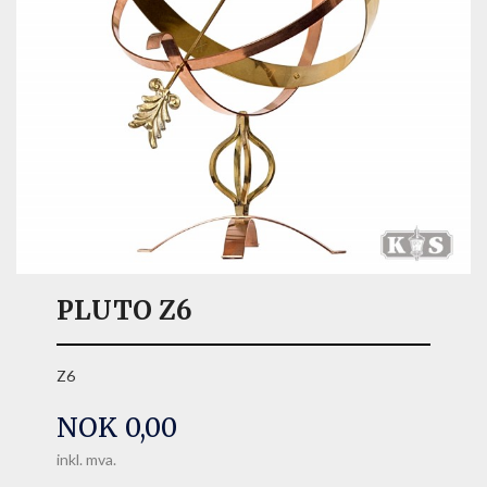
PLUTO Z6
Z6
Pris
NOK
0,00
inkl. mva.