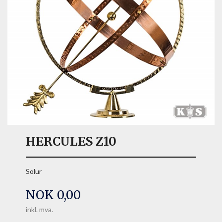
HERCULES Z10
Solur
Pris
NOK
0,00
inkl. mva.