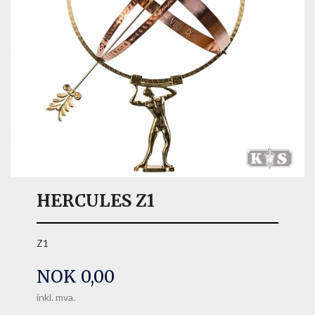
HERCULES Z1
Z1
Pris
NOK
0,00
inkl. mva.