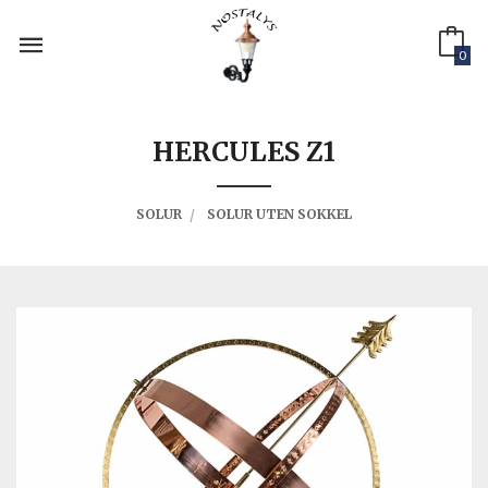
Gå
til
innholdet
0
HERCULES Z1
SOLUR
SOLUR UTEN SOKKEL