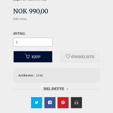
Pris
NOK
990,00
inkl. mva.
ANTALL
KJØP
ØNSKELISTE
Artikkelnr.:
1346
DEL DETTE