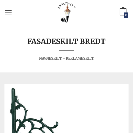
Gå
til
innholdet
0
FASADESKILT BREDT
NAVNESKILT - REKLAMESKILT