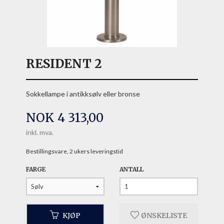
RESIDENT 2
Sokkellampe i antikksølv eller bronse
Pris
NOK
4 313,00
inkl. mva.
Bestillingsvare, 2 ukers leveringstid
FARGE
ANTALL
KJØP
ØNSKELISTE