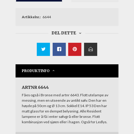
Artikkelnr.:
6644
DEL DETTE
PRODUKTINFO
ARTNR 6644
Fåes også i Bronse med artnr 6643. Flott utelampe av
messing, men en utseende av antikt sølv. Den har en
høyde på 50cm og Ø 13 cm. Sokkel E14. IP 53 Den har
matt glass for en dempet belysning. Alle Resident
lampene er å få i enter sølvgrå eller bronse. Flott
kombinasjon ved sjøen eller i hagen. Også for Ledlys.