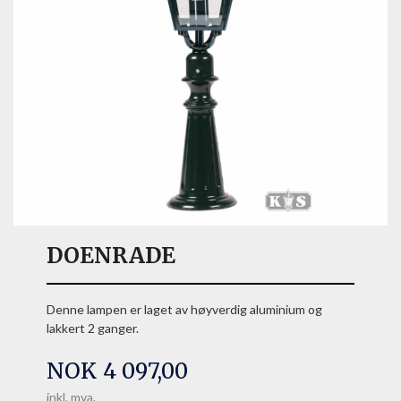
DOENRADE
Denne lampen er laget av høyverdig aluminium og
lakkert 2 ganger.
Pris
NOK
4 097,00
inkl. mva.