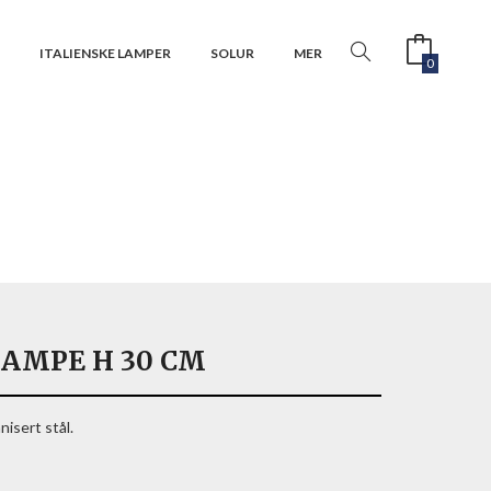
R
ITALIENSKE LAMPER
SOLUR
MER
0
LAMPE H 30 CM
isert stål.