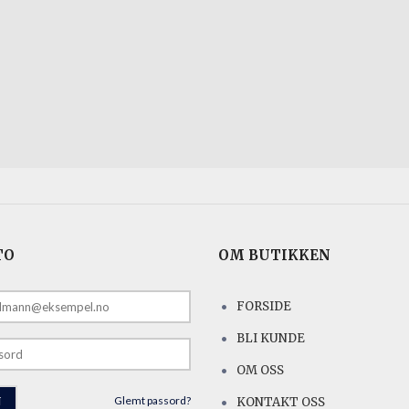
TO
OM BUTIKKEN
FORSIDE
E
BLI KUNDE
OM OSS
Glemt passord?
KONTAKT OSS