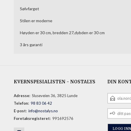
Sølvfarget
Stilen er moderne
Høyden er 30 cm, bredden 27,dybden er 30 cm
3 års garanti
KVERNSPESIALISTEN - NOSTALYS
DIN KON
E-
Adresse:
Sluseveien 36, 3825 Lunde
POSTADRESS
Telefon:
98 83 06 42
DITT
E-post:
info@nostalys.no
PASSORD
Foretaksregisteret:
991692576