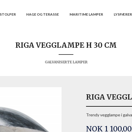
STOLPER
HAGE OG TERASSE
MARITIME LAMPER
LYSPÆRE
RIGA VEGGLAMPE H 30 CM
GALVANISERTE LAMPER
RIGA VEGG
Trendy vegglampe i galvan
Pris
NOK
1 100,00