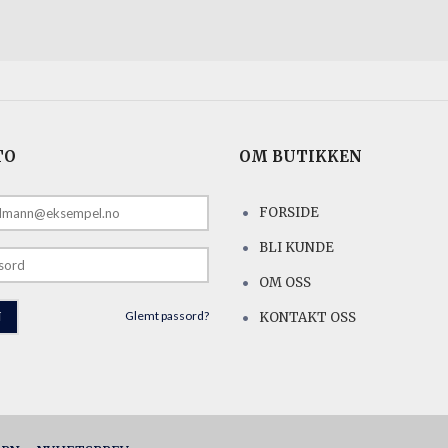
TO
OM BUTIKKEN
FORSIDE
E
BLI KUNDE
OM OSS
Glemt passord?
KONTAKT OSS