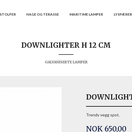
STOLPER
HAGE OG TERASSE
MARITIME LAMPER
LYSPÆRE
DOWNLIGHTER H 12 CM
GALVANISERTE LAMPER
DOWNLIGHT
Trendy vegg spot.
Pris
NOK
650,00