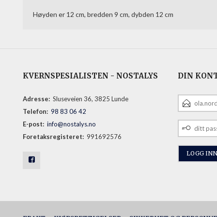
Høyden er 12 cm, bredden 9 cm, dybden 12 cm
KVERNSPESIALISTEN - NOSTALYS
DIN KON
E-
Adresse:
Sluseveien 36, 3825 Lunde
POSTADRESS
Telefon:
98 83 06 42
DITT
E-post:
info@nostalys.no
PASSORD
Foretaksregisteret:
991692576