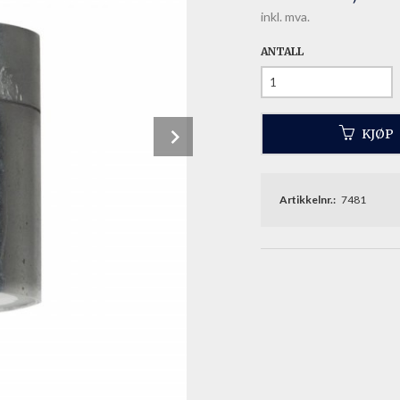
inkl. mva.
ANTALL
Next
KJØP
Artikkelnr.:
7481