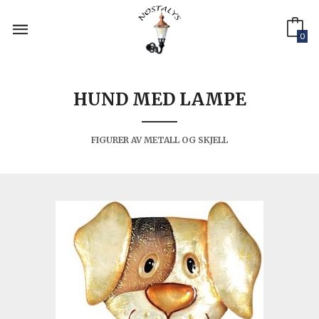
Gå
til
innholdet
0
HUND MED LAMPE
FIGURER AV METALL OG SKJELL