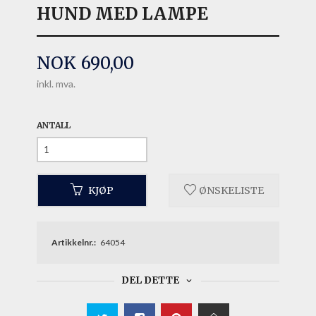
HUND MED LAMPE
Pris
NOK
690,00
inkl. mva.
ANTALL
KJØP
ØNSKELISTE
Artikkelnr.:
64054
DEL DETTE