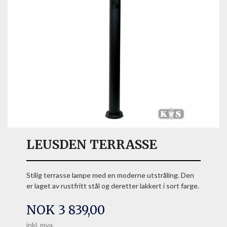
LEUSDEN TERRASSE
Stilig terrasse lampe med en moderne utstråling. Den
er laget av rustfritt stål og deretter lakkert i sort farge.
Pris
NOK
3 839,00
inkl. mva.